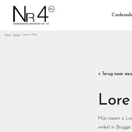
Cadeaub
Home
Nieuws
Lore en Mats
< Terug naar nie
Lore
Mijn naam is Lor
winkel in Brugge