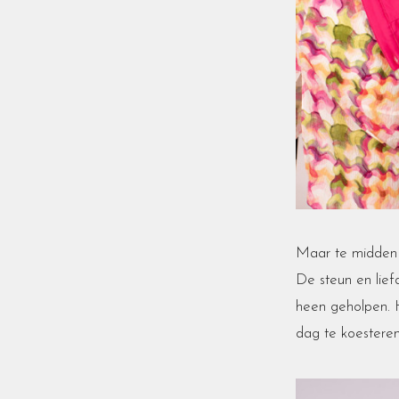
Maar te midden v
De steun en lie
heen geholpen. 
dag te koestere