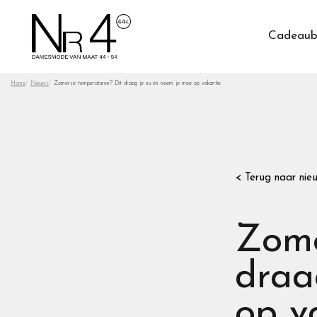
Cadeaub
Home
Nieuws
Zomerse temperaturen? Dit draag je nu én neem je mee op vakantie
< Terug naar nie
Zome
draa
op v