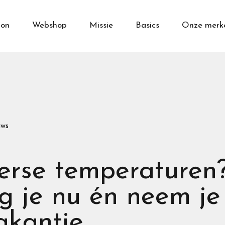
on
Webshop
Missie
Basics
Onze merk
uws
rse temperaturen?
g je nu én neem j
akantie