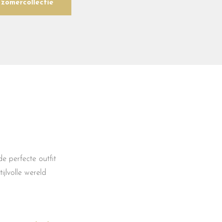
zomercollectie
e perfecte outfit
jlvolle wereld