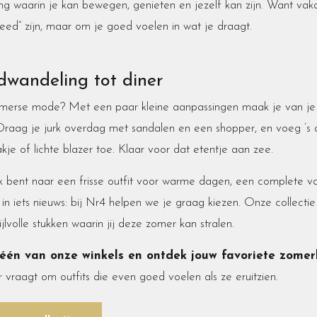
ing waarin je kan bewegen, genieten en jezelf kan zijn. Want vaka
eed” zijn, maar om je goed voelen in wat je draagt.
dwandeling tot diner
omerse mode? Met een paar kleine aanpassingen maak je van j
Draag je jurk overdag met sandalen en een shopper, en voeg ’s
kje of lichte blazer toe. Klaar voor dat etentje aan zee.
 bent naar een frisse outfit voor warme dagen, een complete va
n iets nieuws: bij Nr4 helpen we je graag kiezen. Onze collectie z
ijlvolle stukken waarin jij deze zomer kan stralen.
één van onze winkels en ontdek jouw favoriete zomer
raagt om outfits die even goed voelen als ze eruitzien.