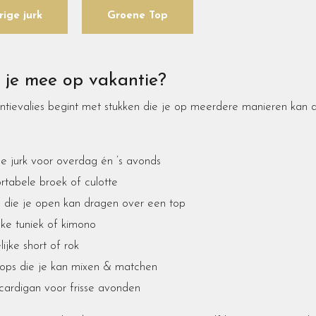
rige jurk
Groene Top
je mee op vakantie?
tievalies begint met stukken die je op meerdere manieren kan 
ge jurk voor overdag én ’s avonds
tabele broek of culotte
 die je open kan dragen over een top
jke tuniek of kimono
ijke short of rok
ops die je kan mixen & matchen
 cardigan voor frisse avonden