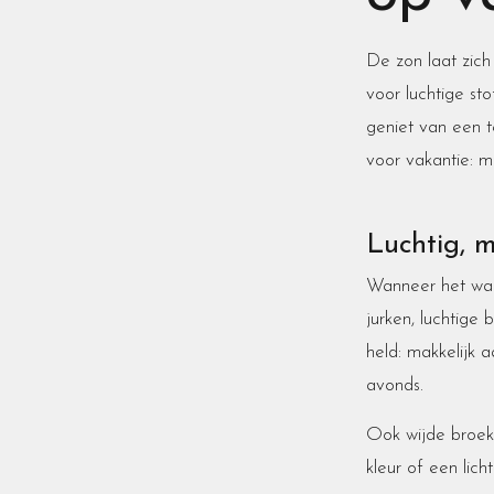
De zon laat zich 
voor luchtige stof
geniet van een t
voor vakantie: me
Luchtig, ma
Wanneer het warm
jurken, luchtige 
held: makkelijk 
avonds.
Ook wijde broeke
kleur of een lic