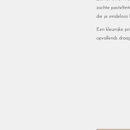
zachte pasteltint
die je eindeloos
Een kleurrijke pr
opvallends draa