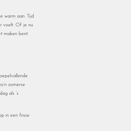
 te warm aan. Tijd
er voelt. Of je nu
het maken bent
soepelvallende
 zo’n zomerse
dag als ’s
p in een frisse