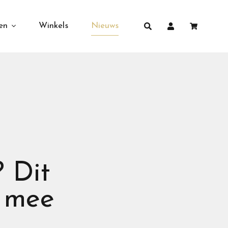
en
Winkels
Nieuws
 Dit
e mee