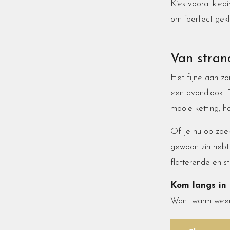
Kies vooral kled
om “perfect gekl
Van stran
Het fijne aan z
een avondlook. 
mooie ketting, ha
Of je nu op zoek
gewoon zin hebt i
flatterende en st
Kom langs in 
Want warm weer v