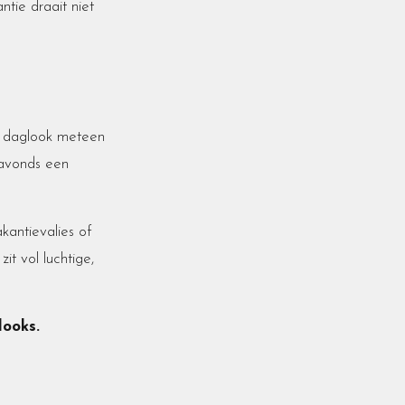
ntie draait niet
e daglook meteen
 avonds een
kantievalies of
it vol luchtige,
looks.