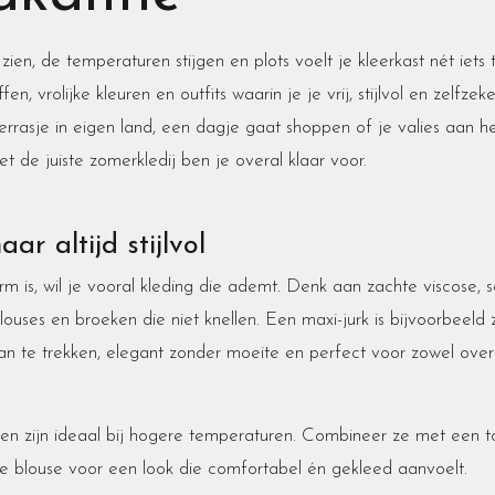
zien, de temperaturen stijgen en plots voelt je kleerkast nét iets
fen, vrolijke kleuren en outfits waarin je je vrij, stijlvol en zelfzek
errasje in eigen land, een dagje gaat shoppen of je valies aan 
t de juiste zomerkledij ben je overal klaar voor.
ar altijd stijlvol
 is, wil je vooral kleding die ademt. Denk aan zachte viscose, 
blouses en broeken die niet knellen. Een maxi-jurk is bijvoorbeeld
aan te trekken, elegant zonder moeite en perfect voor zowel over
n zijn ideaal bij hogere temperaturen. Combineer ze met een to
hte blouse voor een look die comfortabel én gekleed aanvoelt.