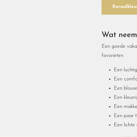
Koraalkleu
Wat neem 
Een goede vakan
favorieten:
Een luchti
Een comfor
Een blouse
Een kleurri
Een makkel
Een paar t
Een lichte